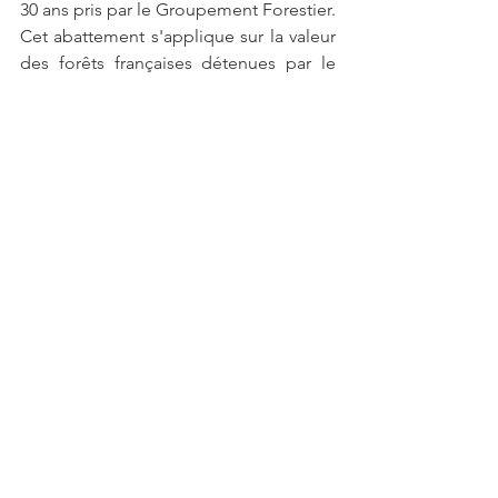
30 ans pris par le Groupement Forestier. 
Cet abattement s'applique sur la valeur 
des forêts françaises détenues par le 
Groupement, pas sur la trésorerie.
Jean-Paul et Véronique vont donc 
investir 400 000 euros dans des parts 
d'un Groupement Forestier
. Sur ces 400 
000 euros, seuls 100 000 euros entrent 
dans la succession.
Au premier décès
Hypothèse d'âge du défunt : 85 ans.
Patrimoine du couple :
- Résidence Principale : 600 000 euros.
- Placements GFI :400 000 euros.
- Assurance-vie : 671 000 euros.
- SCPI : 800 000 euros.