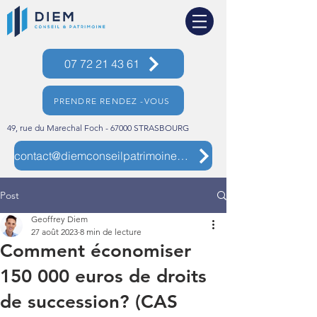
07 72 21 43 61
PRENDRE RENDEZ -VOUS
49, rue du Marechal Foch - 67000 STRASBOURG
contact@diemconseilpatrimoine.com
Post
Geoffrey Diem
27 août 2023
8 min de lecture
Comment économiser
150 000 euros de droits
de succession? (CAS