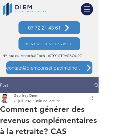
07 72 21 43 61
PRENDRE RENDEZ -VOUS
49, rue du Marechal Foch - 67000 STRASBOURG
contact@diemconseilpatrimoine.com
Post
Geoffrey Diem
23 juil. 2023
5 min de lecture
Comment générer des
revenus complémentaires
à la retraite? CAS