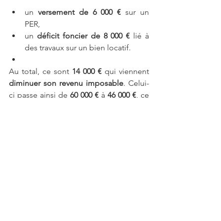
un 
versement de 6 000 €
 sur un 
PER,
un 
déficit foncier de 8 000 €
 lié à 
des travaux sur un bien locatif.
Au total, ce sont 
14 000 €
 qui viennent 
diminuer son revenu imposable
. Celui-
ci passe ainsi de 
60 000 €
 à 
46 000 €
, ce 
qui réduit mécaniquement la 
base de 
calcul
 de l’impôt.
Ainsi, son 
impôt sur le revenu
, pour une 
déclaration en 2026, passe de 
9 304 € à 
5 104 €
, soit une 
économie de 4 200 €
. 
Ces 
14 000 €
 auraient en effet été taxés 
à 
30%
.
Cet exemple illustre un point essentiel : 