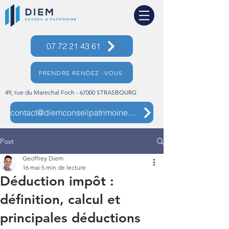
07 72 21 43 61
PRENDRE RENDEZ -VOUS
49, rue du Marechal Foch - 67000 STRASBOURG
contact@diemconseilpatrimoine.com
Post
Geoffrey Diem
16 mai
5 min de lecture
Déduction impôt :
définition, calcul et
principales déductions