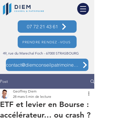
07 72 21 43 61
PRENDRE RENDEZ -VOUS
49, rue du Marechal Foch - 67000 STRASBOURG
contact@diemconseilpatrimoine.com
Post
Geoffrey Diem
28 mars
5 min de lecture
ETF et levier en Bourse :
accélérateur… ou crash ?