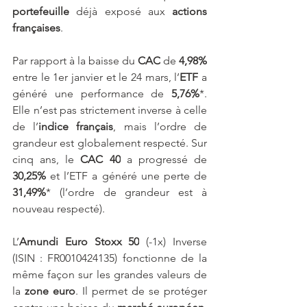
portefeuille
 déjà exposé aux
 actions 
françaises
.
Par rapport à la baisse du 
CAC
 de 
4,98%
entre le 1er janvier et le 24 mars, l’
ETF
 a 
généré une performance de
 5,76%
*. 
Elle n’est pas strictement inverse à celle 
de l’
indice français
, mais l’ordre de 
grandeur est globalement respecté. Sur 
cinq ans, le 
CAC 40
 a progressé de 
30,25% 
et l’ETF a généré une perte de
31,49%
* (l’ordre de grandeur est à 
nouveau respecté).
L’
Amundi
Euro Stoxx 50
 (-1x) Inverse 
(ISIN : FR0010424135) fonctionne de la 
même façon sur les grandes valeurs de 
la 
zone euro
. Il permet de se protéger 