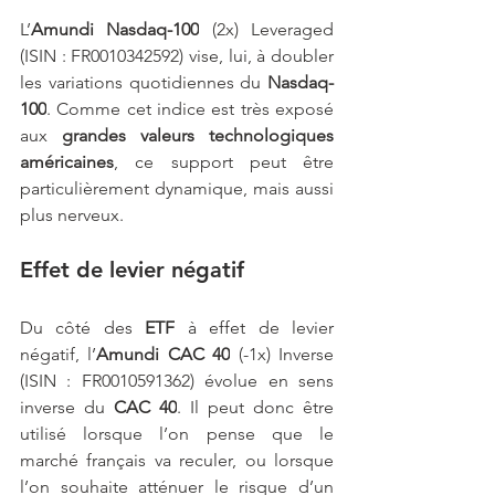
L’
Amundi
Nasdaq-100
 (2x) Leveraged 
(ISIN : FR0010342592) vise, lui, à doubler 
les variations quotidiennes du 
Nasdaq-
100
. Comme cet indice est très exposé 
aux 
grandes valeurs technologiques 
américaines
, ce support peut être 
particulièrement dynamique, mais aussi 
plus nerveux.
Effet de levier négatif
Du côté des 
ETF
 à effet de levier 
négatif, l’
Amundi
CAC 40
 (-1x) Inverse 
(ISIN : FR0010591362) évolue en sens 
inverse du 
CAC 40
. Il peut donc être 
utilisé lorsque l’on pense que le 
marché français va reculer, ou lorsque 
l’on souhaite atténuer le risque d’un 