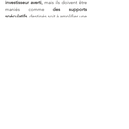
investisseur averti,
 mais ils doivent être 
maniés comme 
des supports 
spéculatifs
, destinés soit à amplifier une 
conviction haussière, soit à protéger un 
portefeuille
 en période de turbulences.
Conclusion
Ces 
ETF
 à effet de levier sont éligibles 
dans la majorité des contrats 
d'
assurance vie
.
Vous pouvez donc investir sans frais 
d’arbitrage sur des 
thématiques
 et des 
secteurs d’activité
 précis :
 luxe, santé, 
technologie, sécurité, matières 
premières, industries, métaux précieux 
… et sur toutes les 
zones 