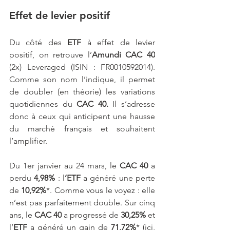
Effet de levier positif
Du côté des 
ETF
 à effet de levier 
positif, on retrouve l’
Amundi
CAC 40
(2x) Leveraged (ISIN : FR0010592014). 
Comme son nom l’indique, il permet 
de doubler (en théorie) les variations 
quotidiennes du 
CAC 40.
 Il s’adresse 
donc à ceux qui anticipent une hausse 
du marché français et souhaitent 
l’amplifier.
Du 1er janvier au 24 mars, le 
CAC 40 
a 
perdu 
4,98%
 : l
’ETF
 a généré une perte 
de
 10,92%
*. Comme vous le voyez : elle 
n’est pas parfaitement double. Sur cinq 
ans, le 
CAC 40
 a progressé de 
30,25%
 et 
l’
ETF
 a généré un gain de 
71,72%
* (ici, 