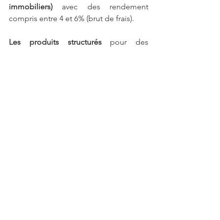
immobiliers)
 avec des rendement 
compris entre 4 et 6% (brut de frais).
Les produits structurés
 pour des 
stratégies sur-mesur
e adaptées à 
différents scénarios de marché. Visez 
un objectif de gain annuel de 
10%
, en 
contrepartie d'un 
risque de perte en 
capital
. Le produit dispose d'un 
mécanisme de protection à l'échéance, 
dès lors que l'indice ne clôture pas en 
baisse de plus de 50% par rapport à son 
niveau initial.
Si les 
ETF
 brillent par leur simplicité et 
leur efficacité sur le long terme, ils 
doivent s’inscrire dans 
une allocation 
globale et équilibrée
. L’
assurance-vie
offre justement cette flexibilité, 