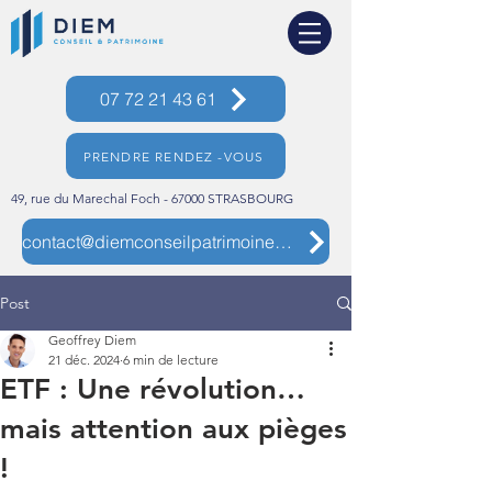
07 72 21 43 61
PRENDRE RENDEZ -VOUS
49, rue du Marechal Foch - 67000 STRASBOURG
contact@diemconseilpatrimoine.com
Post
Geoffrey Diem
21 déc. 2024
6 min de lecture
ETF : Une révolution…
mais attention aux pièges
!