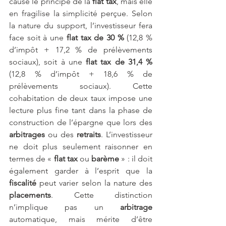
cause le principe de la 
flat tax
, mais elle 
en fragilise la simplicité perçue. Selon 
la nature du support, l’investisseur fera 
face soit à une 
flat tax de 30 %
 (12,8 % 
d’impôt + 17,2 % de prélèvements 
sociaux), soit à une 
flat tax de 31,4 %
(12,8 % d’impôt + 18,6 % de 
prélèvements sociaux). Cette 
cohabitation de deux taux impose une 
lecture plus fine tant dans la phase de 
construction de l’épargne que lors des
arbitrages
 ou des 
retraits
. L’investisseur 
ne doit plus seulement raisonner en 
termes de « 
flat tax
 ou 
barème 
» : il doit 
également garder à l’esprit que la 
fiscalité 
peut varier selon la nature des 
placements
. Cette distinction 
n’implique pas un
 arbitrage
automatique, mais mérite d’être 