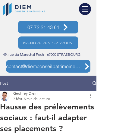
07 72 21 43 61
PRENDRE RENDEZ -VOUS
49, rue du Marechal Foch - 67000 STRASBOURG
contact@diemconseilpatrimoine.com
Post
Geoffrey Diem
7 févr.
5 min de lecture
Hausse des prélèvements
sociaux : faut-il adapter
ses placements ?