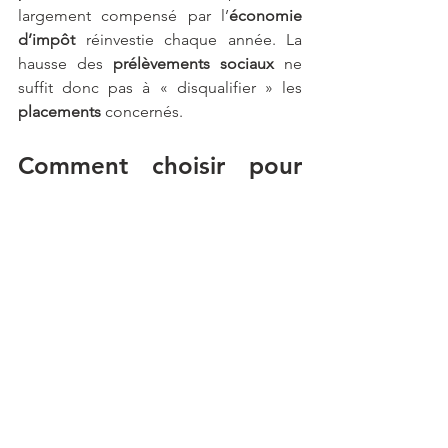
largement compensé par l’
économie 
d’impôt 
réinvestie chaque année. La 
hausse des
 prélèvements sociaux 
ne 
suffit donc pas à « disqualifier » les 
placements
 concernés.
Comment choisir pour 
bien investir ?
Les résultats dépendent fortement de 
la 
situation personnelle 
de l’épargnant. 
En repartant de notre exemple, le 
PER 
devient encore plus favorable lorsque 
la 
tranche marginale d’imposition 
baisse à la
 retraite
, ce qui est un cas 
fréquent. À l’inverse, l’exemple 
présenté repose sur un 
réinvestissement systématique 
de