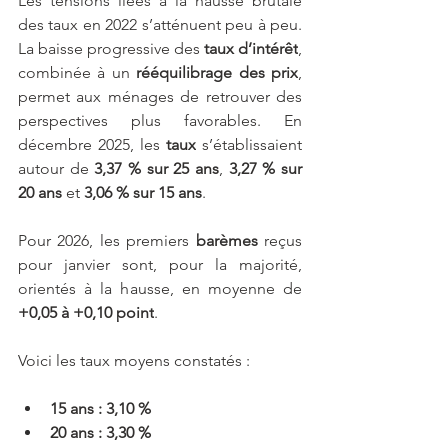
Les tensions liées à la hausse brutale 
des taux en 2022 s’atténuent peu à peu. 
La baisse progressive des 
taux d’intérêt
, 
combinée à un 
rééquilibrage des prix
, 
permet aux ménages de retrouver des 
perspectives plus favorables. En 
décembre 2025, les 
taux
 s’établissaient 
autour de 
3,37 % sur 25 ans
, 
3,27 % sur 
20 ans
 et 
3,06 % sur 15 ans
.
Pour 2026, les premiers
 barèmes
 reçus 
pour janvier sont, pour la majorité, 
orientés à la hausse, en moyenne de 
+0,05 à +0,10 point
.
Voici les taux moyens constatés :
15 ans : 3,10 %
20 ans : 3,30 %