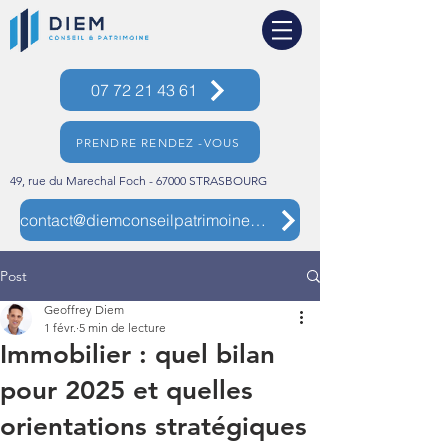
07 72 21 43 61
PRENDRE RENDEZ -VOUS
49, rue du Marechal Foch - 67000 STRASBOURG
contact@diemconseilpatrimoine.com
Post
Geoffrey Diem
1 févr.
5 min de lecture
Immobilier : quel bilan
pour 2025 et quelles
orientations stratégiques