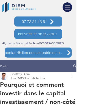
07 72 21 43 61
PRENDRE RENDEZ -VOUS
49, rue du Marechal Foch - 67000 STRASBOURG
contact@diemconseilpatrimoine.com
Post
Geoffrey Diem
1 juil. 2023
3 min de lecture
Pourquoi et comment
investir dans le capital
investissement / non-côté