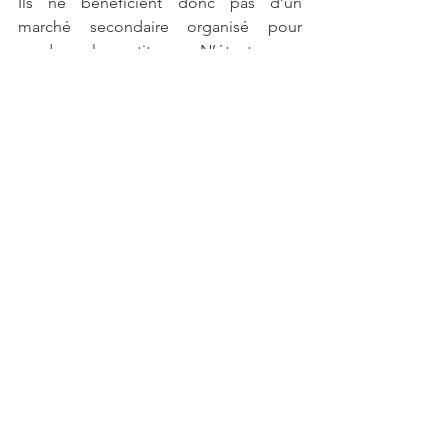
Ils ne bénéficient donc pas d’un 
marché secondaire organisé pour 
vendre les titres. N’étant pas 
négociables, leurs cessions nécessitent 
plusieurs mois.
Historiquement, le rendement associé 
à ces placements est très élevé : 
12,2 % 
par an
, en moyenne entre 2007 et 2021, 
supérieur à ceux de la Bourse et de 
l’immobilier sur les 15 dernières 
années.
>>Je souhaite en savoir plus sur le