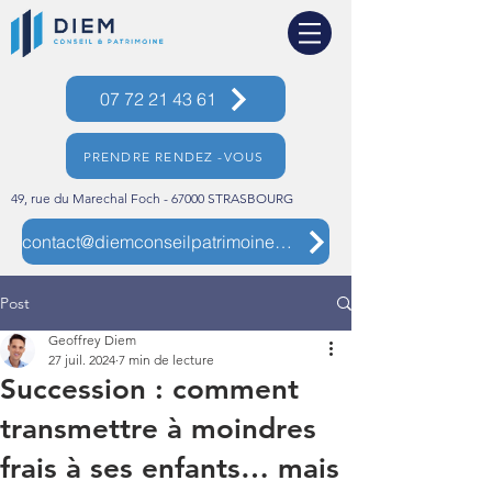
07 72 21 43 61
PRENDRE RENDEZ -VOUS
49, rue du Marechal Foch - 67000 STRASBOURG
contact@diemconseilpatrimoine.com
Post
Geoffrey Diem
27 juil. 2024
7 min de lecture
Succession : comment
transmettre à moindres
frais à ses enfants… mais