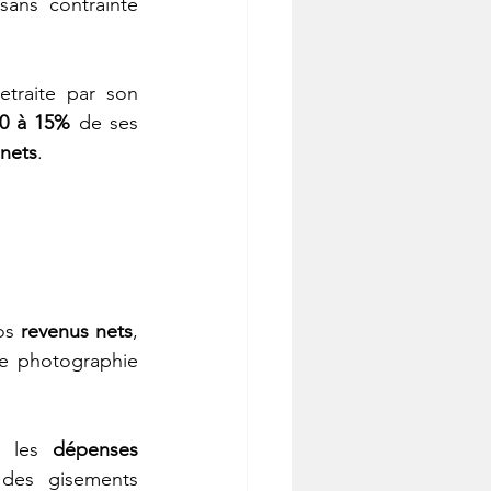
ans contrainte 
traite par son 
0 à 15%
 de ses 
 nets
.
os 
revenus nets
, 
te photographie 
z les 
dépenses 
des gisements 