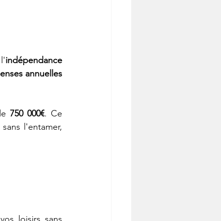
l'
indépendance 
enses annuelles 
de 
750 000€
. Ce 
sans l'entamer, 
os loisirs sans 