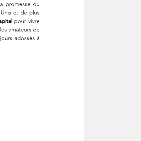
Qui n’a jamais rêvé de prendre sa retraite à 40 ans ? C’est exactement la promesse du 
Unis et de plus 
apital 
pour vivre 
 et quitter le salariat bien avant l’âge légal. Si l’idée séduit les amateurs de 
ujours adossés à 