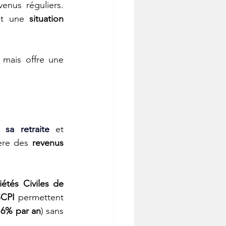
nus réguliers. 
et une 
situation 
mais offre une 
 sa retraite
 et 
ère des 
revenus 
iétés Civiles de 
SCPI
 permettent 
 6% par an
) sans 