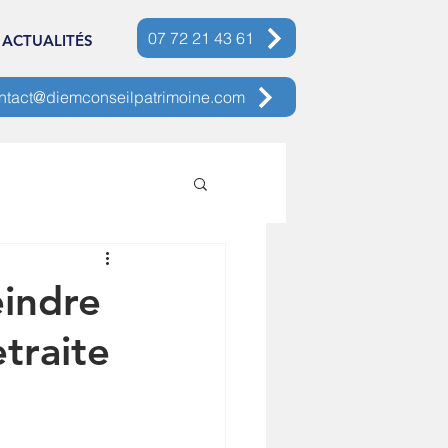
07 72 21 43 61
ACTUALITÉS
ntact@diemconseilpatrimoine.com
indre
etraite