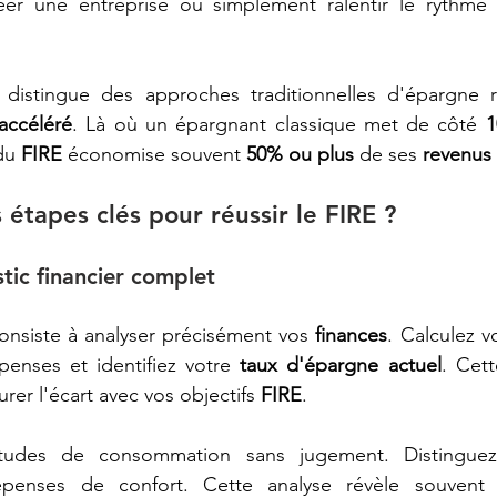
réer une entreprise ou simplement ralentir le rythme s
istingue des approches traditionnelles d'épargne re
 accéléré
. Là où un épargnant classique met de côté 
1
du 
FIRE
 économise souvent 
50% ou plus
 de ses 
revenus
 étapes clés pour réussir le FIRE ?
stic financier complet
onsiste à analyser précisément vos 
finances
. Calculez v
penses et identifiez votre 
taux d'épargne actuel
. Cet
er l'écart avec vos objectifs 
FIRE
.
tudes de consommation sans jugement. Distingue
penses de confort. Cette analyse révèle souvent 