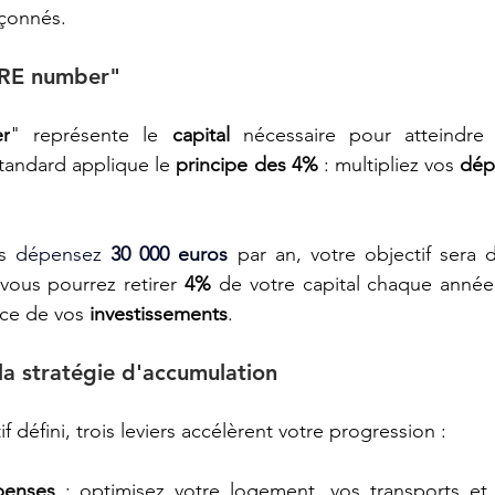
çonnés.
FIRE number"
r
" représente le 
capital 
nécessaire pour atteindre 
standard applique le 
principe des 4%
 : multipliez vos 
dép
s 
dépensez 
30 000 euros
 par an, votre objectif sera 
vous pourrez retirer 
4%
 de votre capital chaque année 
nce de vos
 investissements
.
a stratégie d'accumulation
f défini, trois leviers accélèrent votre progression :
penses
 : optimisez votre logement, vos transports et v