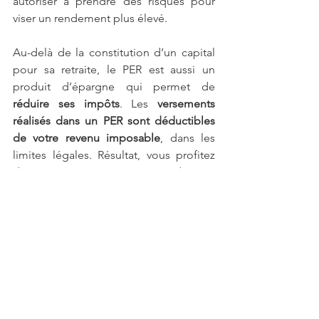
autoriser à prendre des risques pour 
viser un rendement plus élevé.
Au-delà de la constitution d’un capital 
pour sa retraite, le PER est aussi un 
produit d’épargne qui permet de 
réduire ses impôts
. Les 
versements 
réalisés dans un PER sont déductibles 
de votre revenu imposable
, dans les 
limites légales. Résultat, vous profitez 
d’une économie d’impôt 
proportionnelle à votre 
tranche 
marginale d’imposition
. La tranche 
marginale d'imposition se réfère au 
pourcentage d'impôt sur le revenu que 
vous payez sur la dernière tranche de 
votre revenu. Plus votre revenu est 
élevé, plus votre tranche marginale 
d'imposition est élevée. En 