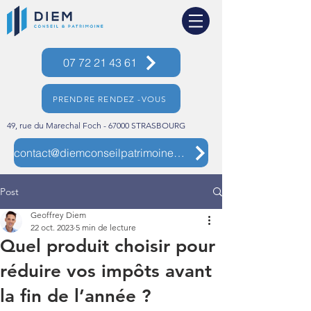
07 72 21 43 61
PRENDRE RENDEZ -VOUS
49, rue du Marechal Foch - 67000 STRASBOURG
contact@diemconseilpatrimoine.com
Post
Geoffrey Diem
22 oct. 2023
5 min de lecture
Quel produit choisir pour
réduire vos impôts avant
la fin de l’année ?