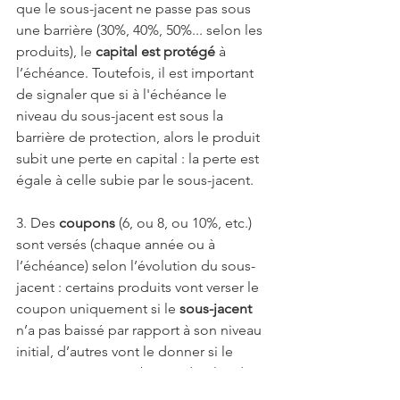
que le sous-jacent ne passe pas sous 
une barrière (30%, 40%, 50%... selon les 
produits), le 
capital est protégé
 à 
l’échéance. Toutefois, il est important 
de signaler que si à l'échéance le 
niveau du sous-jacent est sous la 
barrière de protection, alors le produit 
subit une perte en capital : la perte est 
égale à celle subie par le sous-jacent.
3. Des 
coupons
 (6, ou 8, ou 10%, etc.) 
sont versés (chaque année ou à 
l’échéance) selon l’évolution du sous-
jacent : certains produits vont verser le 
coupon uniquement si le 
sous-jacent
n’a pas baissé par rapport à son niveau 
initial, d’autres vont le donner si le 
sous-jacent n’a pas baissé de plus de 
10%, 20%, 40%, 50% (niveau égal au 