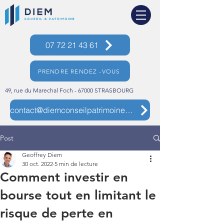
07 72 21 43 61
PRENDRE RENDEZ -VOUS
49, rue du Marechal Foch - 67000 STRASBOURG
contact@diemconseilpatrimoine.com
Post
Geoffrey Diem
30 oct. 2022
5 min de lecture
Comment investir en
bourse tout en limitant le
risque de perte en